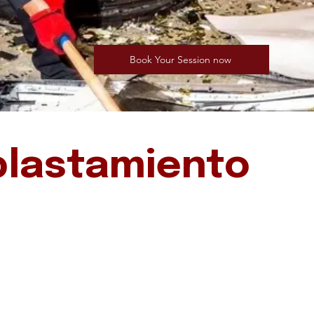
Book Your Session now
plastamiento
Al
estrés
destino definiti
ar tus frustraci