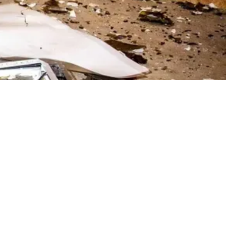
ejar el
vo para
ones y