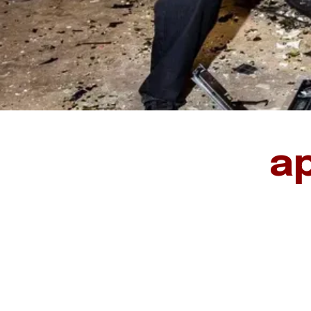
"
Un
a
– ¡Tu 
liber