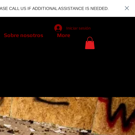
SE CALL US IF ADDITIONAL ASSISTANCE IS NEEDED.
Iniciar sesión
Sobre nosotros
More
RLANDO
RLANDO