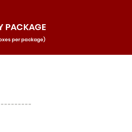
NY PACKAGE
2 boxes per package)
ás reservando en la ubicación
Orlando Florida.
s de reservar, lea las
untas frecuentes y las reglas.
pueden agregar participantes a