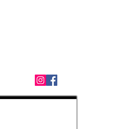
**DEBE USAR PANTALONES LARGOS, CAMISA
DE MANGA LARGA O SUDADERA CON
CAPUCHA. LOS MONOS ESTÁN DISPONIBLES
EN LA TIENDA POR $15