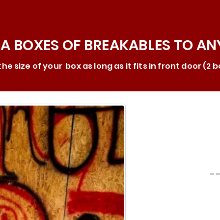
RA BOXES OF BREAKABLES TO A
the size of your box as long as it fits in front door (
01
Est
de 
Ante
02
preg
Se 