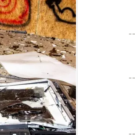
CUA
uno
Por
03
para
No 
04
para
env
par